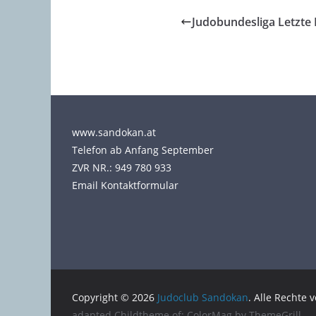
Judobundesliga Letzt
www.sandokan.at
Telefon ab Anfang September
ZVR NR.: 949 780 933
Email Kontaktformular
Copyright © 2026
Judoclub Sandokan
. Alle Rechte 
adapted Childtheme of: ColorMag by
ThemeGrill
.