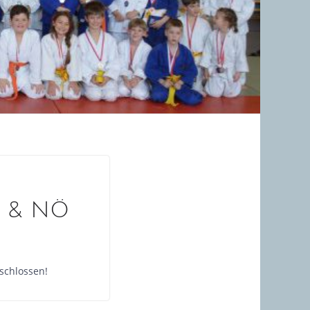
n & NÖ
schlossen!