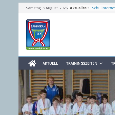
Zum
Aktuelles:
Schulinternes
Samstag, 8 August, 2026
Semesterferi
Inhalt
Sommerpaus
springen
Prüfungswoc
4. Clubmeist
Osterferien
AKTUELL
TRAININGSZEITEN
T