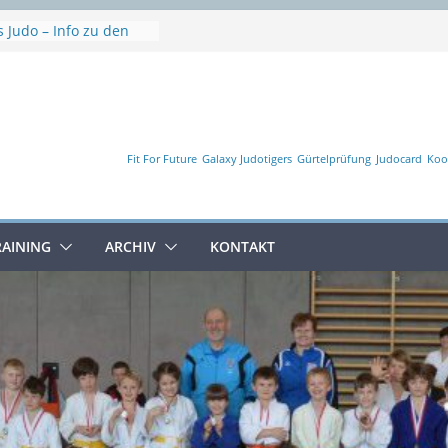
 Judo – Info zu den
en
e
he
erschaft
Fit For Future
Galaxy Judotigers
Gürtelprüfung
Judocard
Koo
RAINING
ARCHIV
KONTAKT