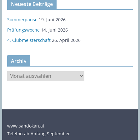
Neueste Beiträge
Sommerpause
19. Juni 2026
Prüfungswoche
14. Juni 2026
4. Clubmeisterschaft
26. April 2026
Archiv
A
r
c
h
i
v
www.sandokan.at
Telefon ab Anfang September