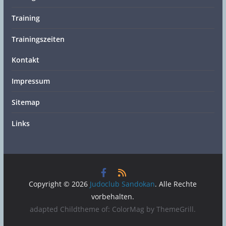
Training
Trainingszeiten
Kontakt
Impressum
Sitemap
Links
Copyright © 2026
Judoclub Sandokan
. Alle Rechte
vorbehalten.
adapted Childtheme of: ColorMag by
ThemeGrill
.