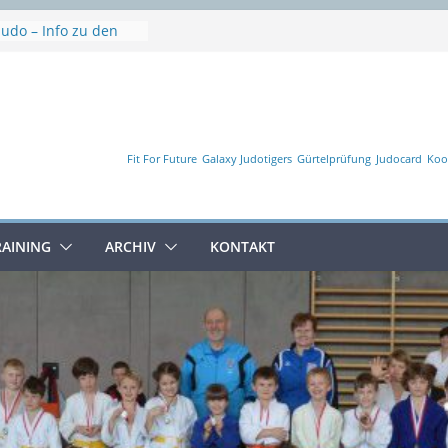
Judo – Info zu den
n
e
schaft
Fit For Future
Galaxy Judotigers
Gürtelprüfung
Judocard
Koo
RAINING
ARCHIV
KONTAKT