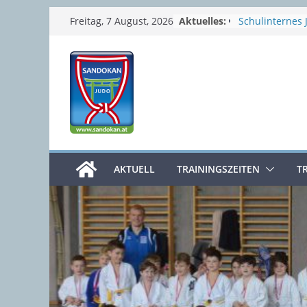
Zum
Aktuelles:
Schulinternes 
Freitag, 7 August, 2026
Semesterferie
Inhalt
Sommerpause
springen
Prüfungswoch
4. Clubmeister
Osterferien
AKTUELL
TRAININGSZEITEN
T