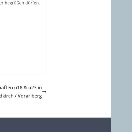
der begrüßen dürfen.
haften u18 & u23 in
dkirch / Vorarlberg