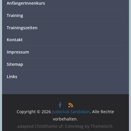
AnfängerInnenkurs
Training
Trainingszeiten
Kontakt
Impressum
Sitemap
Links
Copyright © 2026
Judoclub Sandokan
. Alle Rechte
vorbehalten.
adapted Childtheme of: ColorMag by
ThemeGrill
.