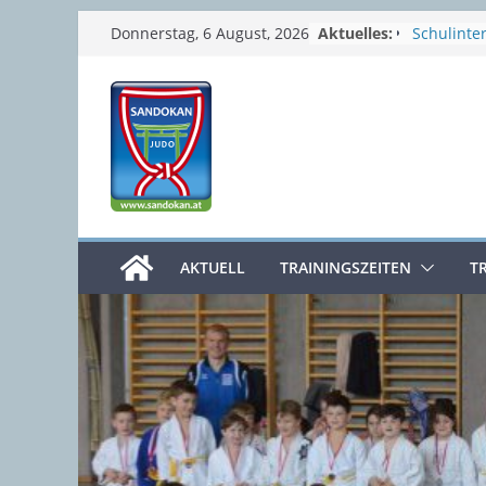
Zum
Aktuelles:
Schulinte
Donnerstag, 6 August, 2026
Semesterf
Inhalt
Sommerp
springen
Prüfungs
4. Clubme
Osterferi
AKTUELL
TRAININGSZEITEN
T