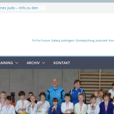
rnes Judo – Info zu den
erien
ause
woche
isterschaft
en
Fit For Future
Galaxy Judotigers
Gürtelprüfung
Judocard
Koo
RAINING
ARCHIV
KONTAKT