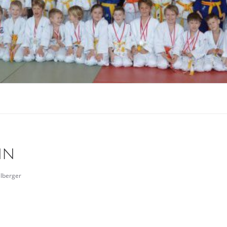
nn
elberger