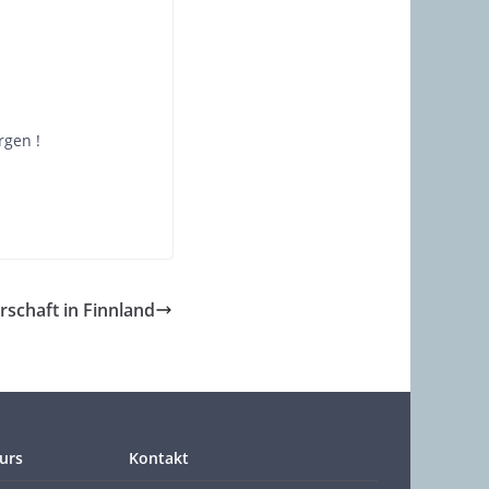
rgen !
schaft in Finnland
urs
Kontakt