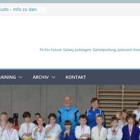
Judo – Info zu den
n
e
schaft
Fit For Future
Galaxy Judotigers
Gürtelprüfung
Judocard
Koo
RAINING
ARCHIV
KONTAKT