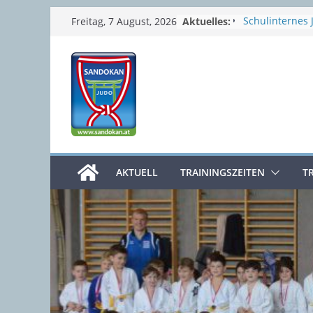
Zum
Aktuelles:
Schulinternes 
Freitag, 7 August, 2026
Semesterferie
Inhalt
Sommerpause
springen
Prüfungswoch
4. Clubmeister
Osterferien
AKTUELL
TRAININGSZEITEN
T