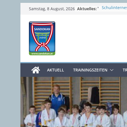
Zum
Aktuelles:
Schulinternes
Samstag, 8 August, 2026
Semesterferi
Inhalt
Sommerpaus
springen
Prüfungswoc
4. Clubmeist
Osterferien
AKTUELL
TRAININGSZEITEN
T