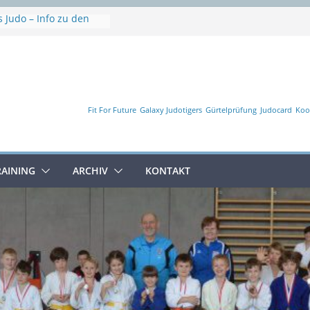
 Judo – Info zu den
en
e
he
erschaft
Fit For Future
Galaxy Judotigers
Gürtelprüfung
Judocard
Koo
RAINING
ARCHIV
KONTAKT