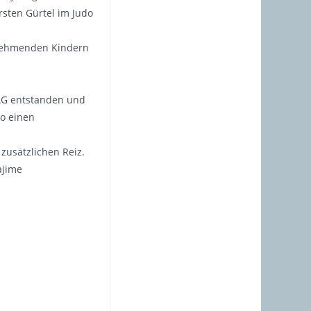
rsten Gürtel im Judo
ilnehmenden Kindern
 AG entstanden und
do einen
zusätzlichen Reiz.
ajime