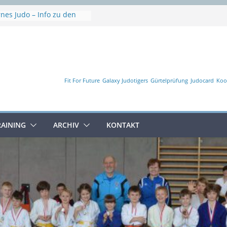
rnes Judo – Info zu den
erien
ause
woche
isterschaft
en
Fit For Future
Galaxy Judotigers
Gürtelprüfung
Judocard
Koo
RAINING
ARCHIV
KONTAKT