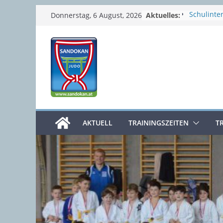
Zum
Aktuelles:
Schulinte
Donnerstag, 6 August, 2026
Semesterf
Inhalt
Sommerp
springen
Prüfungs
4. Clubme
Osterferi
AKTUELL
TRAININGSZEITEN
T