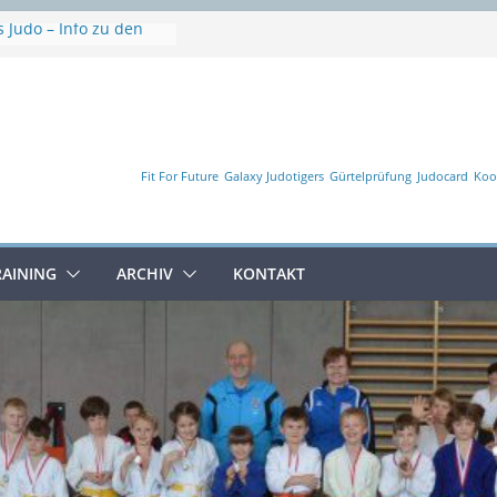
 Judo – Info zu den
en
e
he
erschaft
Fit For Future
Galaxy Judotigers
Gürtelprüfung
Judocard
Koo
RAINING
ARCHIV
KONTAKT