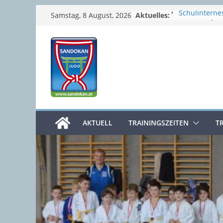
Zum
Aktuelles:
Schulinternes
Samstag, 8 August, 2026
Semesterferi
Inhalt
Sommerpaus
springen
Prüfungswoc
4. Clubmeist
Osterferien
AKTUELL
TRAININGSZEITEN
T