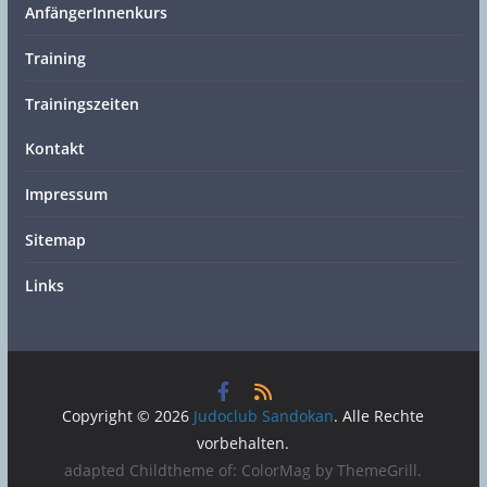
AnfängerInnenkurs
Training
Trainingszeiten
Kontakt
Impressum
Sitemap
Links
Copyright © 2026
Judoclub Sandokan
. Alle Rechte
vorbehalten.
adapted Childtheme of: ColorMag by
ThemeGrill
.