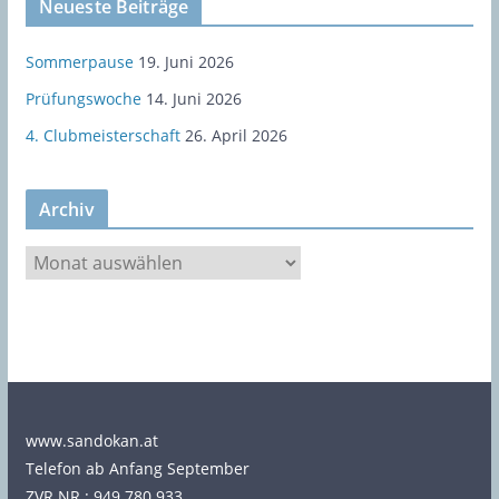
Neueste Beiträge
Sommerpause
19. Juni 2026
Prüfungswoche
14. Juni 2026
4. Clubmeisterschaft
26. April 2026
Archiv
A
r
c
h
i
v
www.sandokan.at
Telefon ab Anfang September
ZVR NR.: 949 780 933